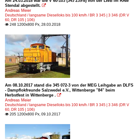
Am 24.03.2018 war die V 60-103 (345 239-8) von der LWB im RAW
Stendal abgestellt.

Andreas Meier
Deutschland / langsame Dieselloks bis 100 km/h / BR 3 345 | 3 346 (DR V
60, DR 105 | 106)
248 1200x800 Px, 28.03.2018

Am 08.10.2017 stand die 345 072-3 von der MEG Leihgabe an DLFS
- Dampflokfreunde Salzwedel e.V., Wittenberge "84" beim
Herbstfest in Wittenberge .

Andreas Meier
Deutschland / langsame Dieselloks bis 100 km/h / BR 3 345 | 3 346 (DR V
60, DR 105 | 106)
205 1200x800 Px, 09.10.2017
