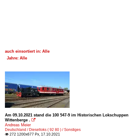
auch einsortiert in: Alle
Jahre: Alle
×
×
Alle Kategorien
Alle Jahre
2010
2016
2020
Am 09.10.2021 stand die 100 547-9 im Historischen Lokschuppen
Wittenberge .

2021
Andreas Meier
Deutschland / Dieselloks ( 92 80 ) / Sonstiges
272 1200x677 Px, 17.10.2021
